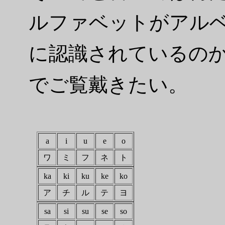
ルファベットがアル
に認識されているの
でご覧戴きたい。
a
i
u
e
o
ワ
ミ
フ
ネ
ト
ka
ki
ku
ke
ko
ア
チ
ル
テ
ヨ
sa
si
su
se
so