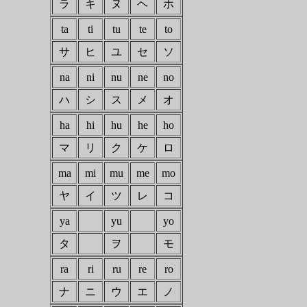
ラ
キ
ヌ
ヘ
ホ
ta
ti
tu
te
to
サ
ヒ
ユ
セ
ソ
na
ni
nu
ne
no
ハ
シ
ス
メ
オ
ha
hi
hu
he
ho
マ
リ
ク
ケ
ロ
ma
mi
mu
me
mo
ヤ
イ
ツ
レ
コ
ya
yu
yo
タ
ヲ
モ
ra
ri
ru
re
ro
ナ
ニ
ウ
エ
ノ