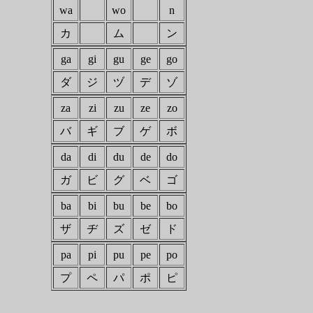
wa
wo
n
カ
ム
ン
ga
gi
gu
ge
go
ダ
ジ
ヅ
デ
ゾ
za
zi
zu
ze
zo
バ
ギ
ブ
ゲ
ボ
da
di
du
de
do
ガ
ビ
グ
ベ
ゴ
ba
bi
bu
be
bo
ザ
ヂ
ズ
ゼ
ド
pa
pi
pu
pe
po
プ
ペ
パ
ポ
ピ